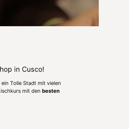
g
c
l
a
s
s
=
"
w
p
hop in Cusco!
m
l
ein Tolle Stadt mit vielen
-
nischkurs mit den
besten
l
s
-
f
l
a