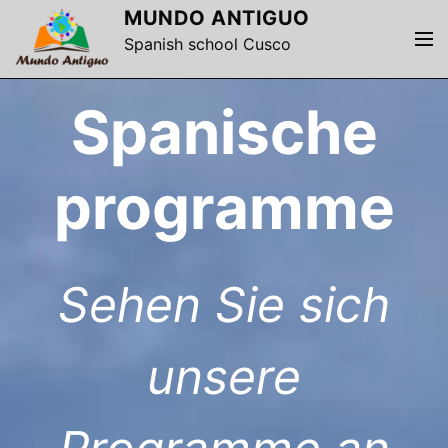
S
MUNDO ANTIGUO
k
M
Spanish school Cusco
i
e
p
n
Spanische
t
u
o
c
o
programme
n
t
e
n
Sehen Sie sich
t
unsere