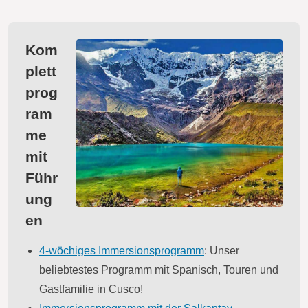
Kom
plett
prog
ram
me
mit
Führ
ung
en
4-wöchiges Immersionsprogramm
: Unser
beliebtestes Programm mit Spanisch, Touren und
Gastfamilie in Cusco!