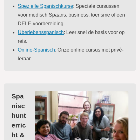
Spezielle Spanischkurse
: Speciale cursussen
voor medisch Spaans, business, toerisme of een
DELE-voorbereiding.
Überlebensspanisch
: Leer snel de basis voor op
reis.
Online-Spanisch
: Onze online cursus met privé-
leraar.
Spa
nisc
hunt
erric
ht &