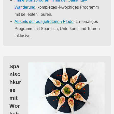
Immersionsprogramm mit der Salkantay-
Wanderung
: komplettes 4-wöchiges Programm
mit beliebten Touren.
Abseits der ausgetretenen Pfade
: 1-monatiges
Programm mit Spanisch, Unterkunft und Touren
inklusive.
Spa
nisc
hkur
se
mit
Wor
ksh