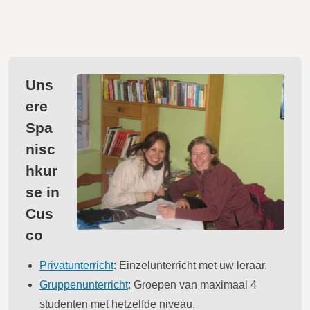
Uns
ere
Spa
nisc
hkur
se in
Cus
co
Privatunterricht
: Einzelunterricht met uw leraar.
Gruppenunterricht
: Groepen van maximaal 4
studenten met hetzelfde niveau.