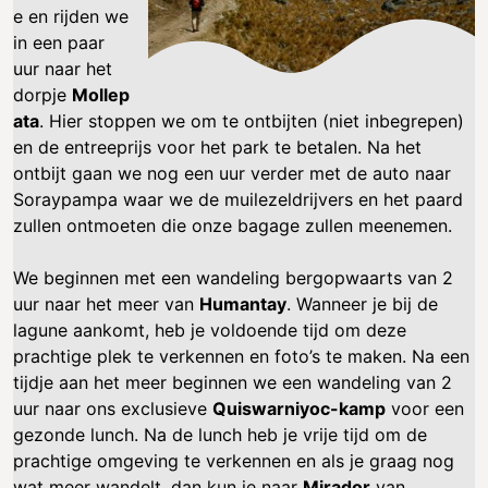
e en rijden we
in een paar
uur naar het
dorpje
Mollep
ata
. Hier stoppen we om te ontbijten (niet inbegrepen)
en de entreeprijs voor het park te betalen. Na het
ontbijt gaan we nog een uur verder met de auto naar
Soraypampa waar we de muilezeldrijvers en het paard
zullen ontmoeten die onze bagage zullen meenemen.
We beginnen met een wandeling bergopwaarts van 2
uur naar het meer van
Humantay
. Wanneer je bij de
lagune aankomt, heb je voldoende tijd om deze
prachtige plek te verkennen en foto’s te maken. Na een
tijdje aan het meer beginnen we een wandeling van 2
uur naar ons exclusieve
Quiswarniyoc-kamp
voor een
gezonde lunch. Na de lunch heb je vrije tijd om de
prachtige omgeving te verkennen en als je graag nog
wat meer wandelt, dan kun je naar
Mirador
van