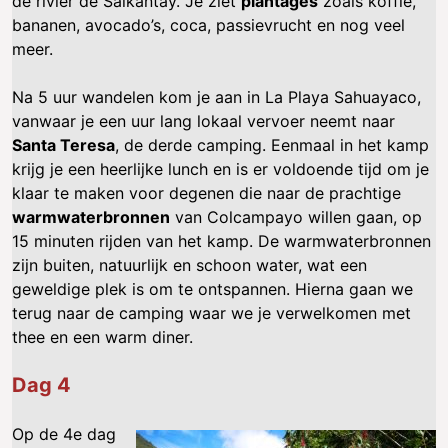
de rivier de Salkantay. Je ziet
plantages
zoals koffie,
bananen, avocado’s, coca, passievrucht en nog veel
meer.
Na 5 uur wandelen kom je aan in La Playa Sahuayaco,
vanwaar je een uur lang lokaal vervoer neemt naar
Santa Teresa
, de derde camping. Eenmaal in het kamp
krijg je een heerlijke lunch en is er voldoende tijd om je
klaar te maken voor degenen die naar de prachtige
warmwaterbronnen
van Colcampayo willen gaan, op
15 minuten rijden van het kamp. De warmwaterbronnen
zijn buiten, natuurlijk en schoon water, wat een
geweldige plek is om te ontspannen. Hierna gaan we
terug naar de camping waar we je verwelkomen met
thee en een warm diner.
Dag 4
Op de 4e dag