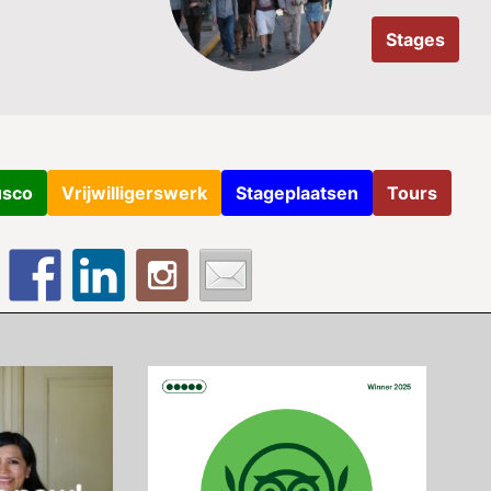
Stages
usco
Vrijwilligerswerk
Stageplaatsen
Tours