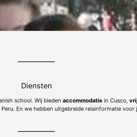
g
n
o
r
s
a
t
m
e
m
n
a
s
Diensten
nish school. Wij bieden
accommodatie
in Cusco,
vr
 Peru. En we hebben uitgebreide reisinformatie voor 