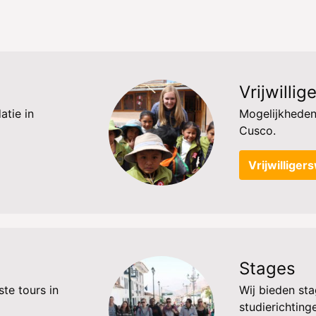
Vrijwilli
tie in
Mogelijkheden 
Cusco.
Vrijwilliger
Stages
ste tours in
Wij bieden st
studierichting