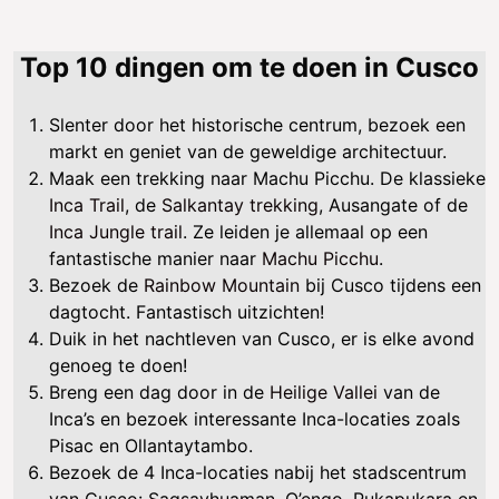
Top 10 dingen om te doen in Cusco
Slenter door het historische centrum, bezoek een
markt en geniet van de geweldige architectuur.
Maak een trekking naar Machu Picchu. De klassieke
Inca Trail
, de
Salkantay trekking
, Ausangate of de
Inca Jungle trail
. Ze leiden je allemaal op een
fantastische manier naar
Machu Picchu
.
Bezoek de
Rainbow Mountain
bij Cusco tijdens een
dagtocht. Fantastisch uitzichten!
Duik in het nachtleven van Cusco, er is elke avond
genoeg te doen!
Breng een dag door in de
Heilige Vallei
van de
Inca’s en bezoek interessante Inca-locaties zoals
Pisac en Ollantaytambo.
Bezoek de 4 Inca-locaties nabij het stadscentrum
van Cusco: Saqsayhuaman, Q’enqo, Pukapukara en