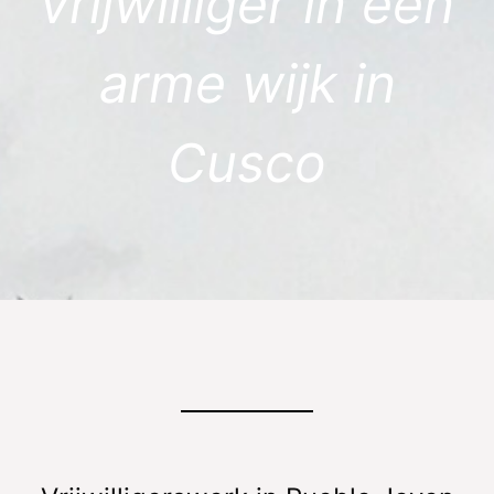
vrijwilliger in een
arme wijk in
Cusco